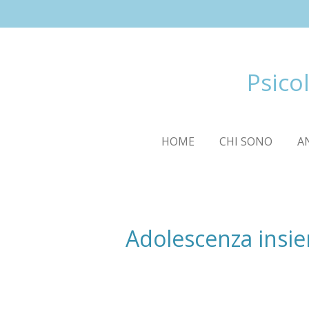
Vai
al
contenuto
principale
Psico
HOME
CHI SONO
A
Adolescenza insie