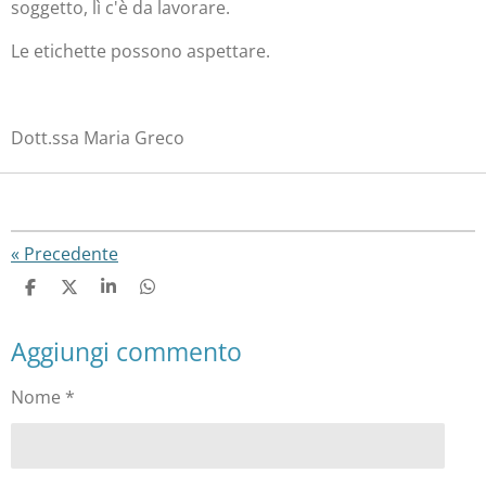
soggetto, lì c'è da lavorare.
Le etichette possono aspettare.
Dott.ssa Maria Greco
«
Precedente
C
C
C
C
o
o
o
o
n
n
n
n
Aggiungi commento
d
d
d
d
i
i
i
i
v
v
v
v
Nome *
i
i
i
i
d
d
d
d
i
i
i
i