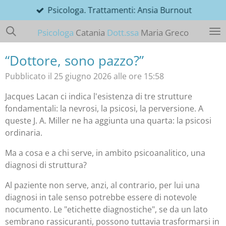
Psicologa. Trattamenti: Ansia Burnout
Vai
al
Psicologa
Catania
Dott.ssa
Maria Greco
contenuto
principale
“Dottore, sono pazzo?”
Pubblicato il 25 giugno 2026 alle ore 15:58
Jacques Lacan ci indica l'esistenza di tre strutture
fondamentali: la nevrosi, la psicosi, la perversione. A
queste J. A. Miller ne ha aggiunta una quarta: la psicosi
ordinaria.
Ma a cosa e a chi serve, in ambito psicoanalitico, una
diagnosi di struttura?
Al paziente non serve, anzi, al contrario, per lui una
diagnosi in tale senso potrebbe essere di notevole
nocumento. Le "etichette diagnostiche", se da un lato
sembrano rassicuranti, possono tuttavia trasformarsi in