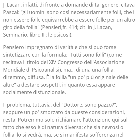
J. Lacan, infatti, di fronte a domande di tal genere, citava
Pascal: "gli uomini sono così necessariamente folli, che il
non essere folle equivarrebbe a essere folle per un altro
giro della follia" (Pensieri,fr. 414; cit. in J. Lacan,
Seminario, libro III: le psicosi).
Pensiero impregnato di verità e che si può forse
sintetizzare con la formula: "Tutti sono folli" (come
recitava il titolo del XIV Congresso dell'Associazione
Mondiale di Psicoanalisi), ma... di una
una follia,
diremmo, diffusa. È la follia "un po' più originale delle
altre" a destare sospetti, in quanto essa appare
socialmente disfunzionale.
Il problema, tuttavia, del "Dottore, sono pazzo?",
seppure un po' smorzato da queste considerazioni,
resta. Potremmo solo richiamare l'attenzione qui sul
fatto che esso è di natura diversa: che sia nevrosi o
follia, lo si vedrà, ma, se si manifesta sofferenza nel